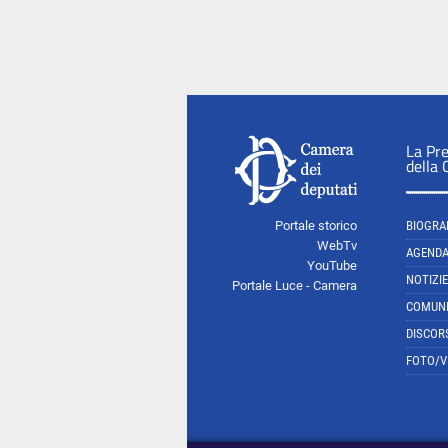
La Pr
della
Portale storico
BIOGRA
WebTv
AGEND
YouTube
NOTIZIE
Portale Luce - Camera
COMUNI
DISCOR
FOTO/V