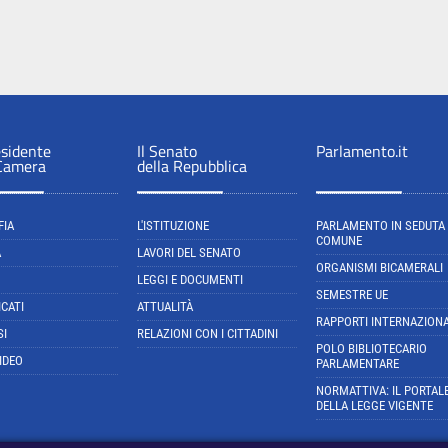
esidente
Il Senato
Parlamento.it
 Camera
della Repubblica
FIA
L'ISTITUZIONE
PARLAMENTO IN SEDUTA
COMUNE
A
LAVORI DEL SENATO
ORGANISMI BICAMERALI
LEGGI E DOCUMENTI
SEMESTRE UE
CATI
ATTUALITÀ
RAPPORTI INTERNAZIONA
SI
RELAZIONI CON I CITTADINI
POLO BIBLIOTECARIO
IDEO
PARLAMENTARE
NORMATTIVA: IL PORTAL
DELLA LEGGE VIGENTE