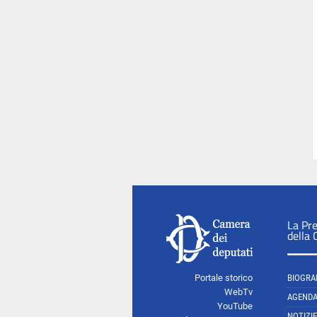
La Pr
della
Portale storico
BIOGRA
WebTv
AGEND
YouTube
NOTIZIE