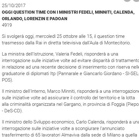
25/10/2017
OGGI QUESTION TIME CON I MINISTRI FEDELI, MINNITI, CALENDA,
ORLANDO, LORENZIN E PADOAN
4919
Si svolgerà oggi, mercoledì 25 ottobre alle 15, il question time
trasmesso dalla Rai in diretta televisiva dall'Aula di Montecitorio.
La ministra dell'Istruzione, Valeria Fedeli, risponderà a una
interrogazione sulle iniziative volte ad evitare disparità di trattament
in relazione ad una recente decisione di inserimento con riserva nell
graduatorie di diplomati Itp (Pannarale e Giancarlo Giordano - SI-SEL
POS).
Il ministro dell'Interno, Marco Minniti, risponderà a una interrogazion
sulle iniziative volte ad assicurare il controllo del territorio e la lotta
alla criminalità organizzata nel Gargano, in provincia di Foggia (Piepol
- DeS-CD).
Il ministro dello Sviluppo economico, Carlo Calenda, risponderà a un
interrogazione sulle iniziative volte a scongiurare l'annunciato
trasferimento di 65 lavoratori Almaviva dalla sede di Milano a quella