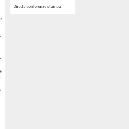
Diretta conferenze stampa
i
ce
e
n
e
e
o