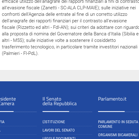
efficace utilizzo dell'anagrafe dei rapporti finanziari a fini di contrast
all'evasione fiscale (Zanetti - SC-ALA CLP-MAIE); sulle iniziative nei
confronti dell'Agenzia delle entrate al fine di un corretto utilizzo
dell'anagrafe dei rapporti finanziari per il contrasto all'evasione
fiscale (Rizzetto ed altri - FdI-AN); sui criteri da adottare con riguard
alla proposta di nomina del Governatore della Banca d'Italia (Sibilia 
altri - M5S); sulle iniziative volte a sostenere il cosiddetto
trasferimento tecnologico, in particolare tramite investitori nazionali
(Palmieri - FI-PdL).
esidente
Il Senato
Parlamento.it
 Camera
della Repubblica
FIA
L'ISTITUZIONE
PARLAMENTO IN SEDUTA
COMUNE
A
LAVORI DEL SENATO
ORGANISMI BICAMERALI
LEGGI E DOCUMENTI