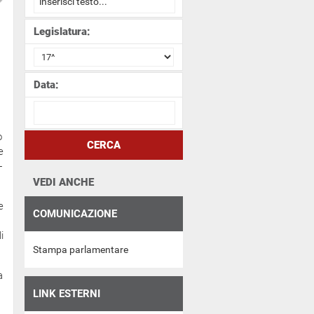
Legislatura:
Data:
o
CERCA
e
-
VEDI ANCHE
e
COMUNICAZIONE
i
Stampa parlamentare
a
LINK ESTERNI