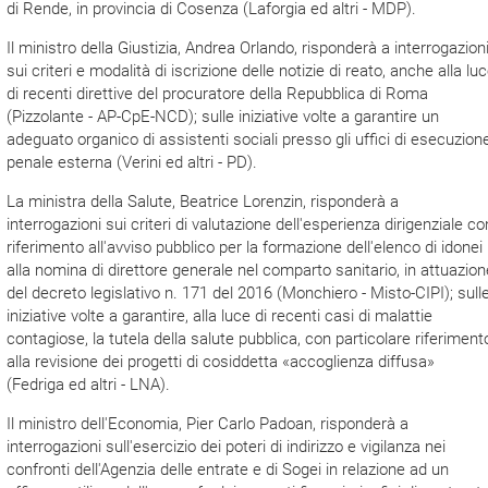
di Rende, in provincia di Cosenza (Laforgia ed altri - MDP).
Il ministro della Giustizia, Andrea Orlando, risponderà a interrogazion
sui criteri e modalità di iscrizione delle notizie di reato, anche alla lu
di recenti direttive del procuratore della Repubblica di Roma
(Pizzolante - AP-CpE-NCD); sulle iniziative volte a garantire un
adeguato organico di assistenti sociali presso gli uffici di esecuzion
penale esterna (Verini ed altri - PD).
La ministra della Salute, Beatrice Lorenzin, risponderà a
interrogazioni sui criteri di valutazione dell'esperienza dirigenziale co
riferimento all'avviso pubblico per la formazione dell'elenco di idonei
alla nomina di direttore generale nel comparto sanitario, in attuazion
del decreto legislativo n. 171 del 2016 (Monchiero - Misto-CIPI); sull
iniziative volte a garantire, alla luce di recenti casi di malattie
contagiose, la tutela della salute pubblica, con particolare riferiment
alla revisione dei progetti di cosiddetta «accoglienza diffusa»
(Fedriga ed altri - LNA).
Il ministro dell'Economia, Pier Carlo Padoan, risponderà a
interrogazioni sull'esercizio dei poteri di indirizzo e vigilanza nei
confronti dell'Agenzia delle entrate e di Sogei in relazione ad un