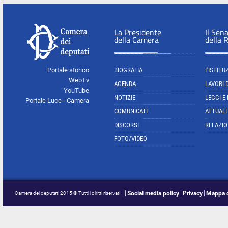
La Presidente
Il Sen
della Camera
della 
Portale storico
BIOGRAFIA
L'ISTITU
WebTv
AGENDA
LAVORI 
YouTube
NOTIZIE
LEGGI E
Portale Luce - Camera
COMUNICATI
ATTUALI
DISCORSI
RELAZIO
FOTO/VIDEO
Social media policy
Privacy
Mappa d
Camera dei deputati 2015 © Tutti i diritti riservati