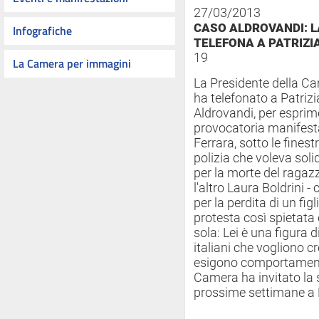
27/03/2013
CASO ALDROVANDI: L
Infografiche
TELEFONA A PATRIZI
19
La Camera per immagini
La Presidente della Cam
ha telefonato a Patrizi
Aldrovandi, per esprim
provocatoria manifest
Ferrara, sotto le finest
polizia che voleva soli
per la morte del ragazzo
l'altro Laura Boldrini - 
per la perdita di un fig
protesta così spietata 
sola: Lei è una figura di
italiani che vogliono cr
esigono comportamenti 
Camera ha invitato la s
prossime settimane a 