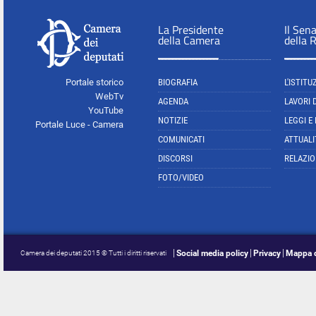
La Presidente
Il Sen
della Camera
della 
Portale storico
BIOGRAFIA
L'ISTITU
WebTv
AGENDA
LAVORI 
YouTube
NOTIZIE
LEGGI E
Portale Luce - Camera
COMUNICATI
ATTUALI
DISCORSI
RELAZIO
FOTO/VIDEO
Social media policy
Privacy
Mappa d
Camera dei deputati 2015 © Tutti i diritti riservati