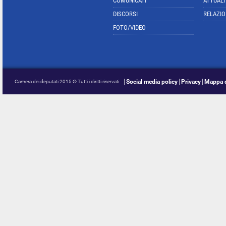
COMUNICATI
ATTUALI
DISCORSI
RELAZIO
FOTO/VIDEO
Social media policy
Privacy
Mappa d
Camera dei deputati 2015 © Tutti i diritti riservati