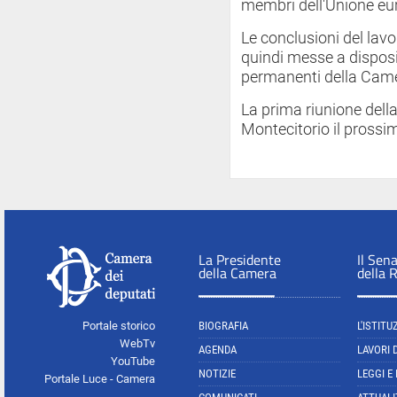
membri dell'Unione eu
Le conclusioni del la
quindi messe a dispos
permanenti della Cam
La prima riunione dell
Montecitorio il prossim
La Presidente
Il Sen
della Camera
della 
Portale storico
BIOGRAFIA
L'ISTITU
WebTv
AGENDA
LAVORI 
YouTube
NOTIZIE
LEGGI E
Portale Luce - Camera