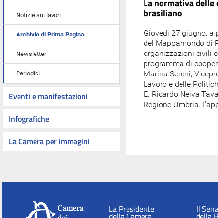
La normativa delle o
brasiliano
Notizie sui lavori
Giovedì 27 giugno, a pa
Archivio di Prima Pagina
del Mappamondo di Pal
organizzazioni civili 
Newsletter
programma di cooperaz
Marina Sereni, Vicepre
Periodici
Lavoro e delle Politich
E. Ricardo Neiva Tavar
Eventi e manifestazioni
Regione Umbria. L'app
Infografiche
La Camera per immagini
La Presidente
Il Sen
della Camera
della 