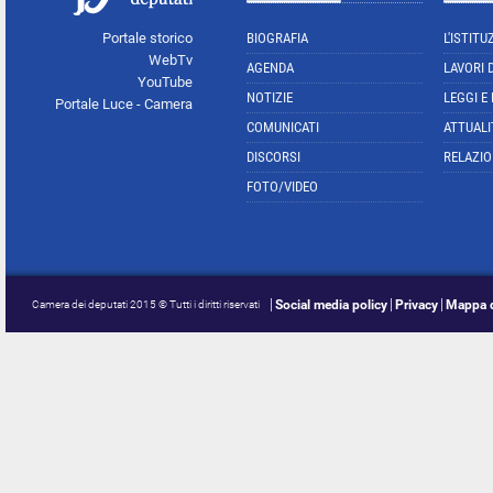
Portale storico
BIOGRAFIA
L'ISTITU
WebTv
AGENDA
LAVORI 
YouTube
NOTIZIE
LEGGI E
Portale Luce - Camera
COMUNICATI
ATTUALI
DISCORSI
RELAZIO
FOTO/VIDEO
Social media policy
Privacy
Mappa d
Camera dei deputati 2015 © Tutti i diritti riservati