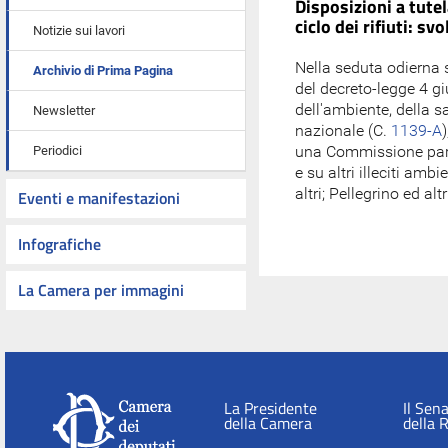
Disposizioni a tute
ciclo dei rifiuti: sv
Notizie sui lavori
Nella seduta odierna s
Archivio di Prima Pagina
del decreto-legge 4 gi
dell'ambiente, della sa
Newsletter
nazionale (C.
1139-A
una Commissione parlam
Periodici
e su altri illeciti ambi
altri; Pellegrino ed alt
Eventi e manifestazioni
Infografiche
La Camera per immagini
La Presidente
Il Sen
della Camera
della 