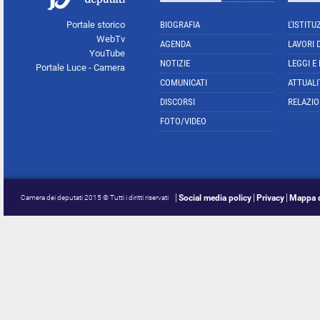
Portale storico
BIOGRAFIA
L'ISTITU
WebTv
AGENDA
LAVORI 
YouTube
NOTIZIE
LEGGI E
Portale Luce - Camera
COMUNICATI
ATTUALI
DISCORSI
RELAZIO
FOTO/VIDEO
Social media policy
Privacy
Mappa d
Camera dei deputati 2015 © Tutti i diritti riservati