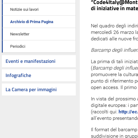
“Code4Italy@Montec
di iniziative in mat
Notizie sui lavori
Archivio di Prima Pagina
Nel quadro degli indir
mercoledì 26 marzo la 
Newsletter
dedicati alle nuove fro
Periodici
Barcamp degli influe
Eventi e manifestazioni
La prima di tali inizi
(
Barcamp degli influe
Infografiche
promuovere la cultura 
punto di riferimento p
open access. Il primo
La Camera per immagini
In vista del prossimo 
digitale europea: i pa
(raccolti qui:
http://e
all'evento presentando
Il format del barcamp 
suddivisione in grupp