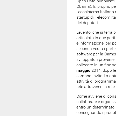
Open Data pubblicati i
Obama). E' proprio per
l'ecosistema italiano d
startup di Telecom It
dei deputati.
L'evento, che si terrà
articolato in due parti
e informazione, per po
seconda vedrà i parte
software per la Camera
sviluppatori provenient
collocato in un fine 
maggio
2014: dopo le 
saranno invitati a dot
attività di programmaz
rete attraverso la rete 
Come avviene di consu
collaborare e organizza
entro un determinato 
consegnando i prodott