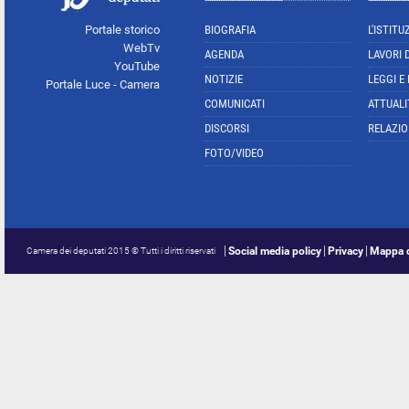
Portale storico
BIOGRAFIA
L'ISTITU
WebTv
AGENDA
LAVORI 
YouTube
NOTIZIE
LEGGI E
Portale Luce - Camera
COMUNICATI
ATTUALI
DISCORSI
RELAZIO
FOTO/VIDEO
Social media policy
Privacy
Mappa d
Camera dei deputati 2015 © Tutti i diritti riservati