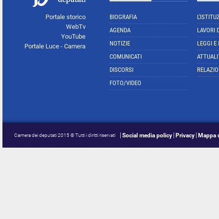
Portale storico
BIOGRAFIA
L'ISTITU
WebTv
AGENDA
LAVORI 
YouTube
NOTIZIE
LEGGI E
Portale Luce - Camera
COMUNICATI
ATTUALI
DISCORSI
RELAZIO
FOTO/VIDEO
Social media policy
Privacy
Mappa d
Camera dei deputati 2015 © Tutti i diritti riservati