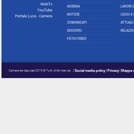
WebTv
AGENDA
LAVORI 
YouTube
NOTIZIE
LEGGI E
Portale Luce - Camera
COMUNICATI
ATTUALI
DISCORSI
RELAZIO
FOTO/VIDEO
Social media policy
Privacy
Mappa d
Camera dei deputati 2015 © Tutti i diritti riservati