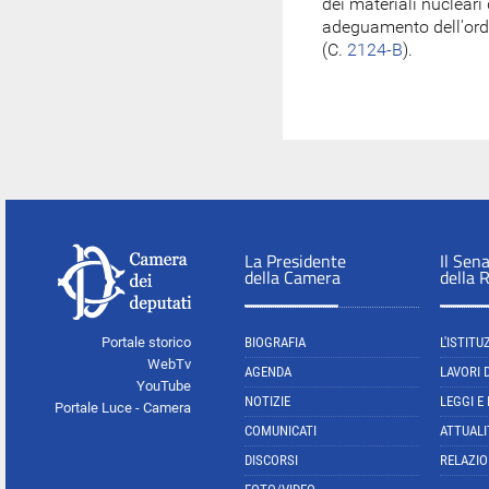
dei materiali nucleari
adeguamento dell'ord
(C.
2124-B
).
La Presidente
Il Sen
della Camera
della 
Portale storico
BIOGRAFIA
L'ISTITU
WebTv
AGENDA
LAVORI 
YouTube
NOTIZIE
LEGGI E
Portale Luce - Camera
COMUNICATI
ATTUALI
DISCORSI
RELAZIO