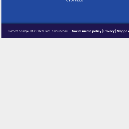
FOTO/VIDEO
Social media policy
Privacy
Mappa d
Camera dei deputati 2015 © Tutti i diritti riservati