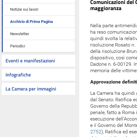
Comunicazioni del G
maggioranza
Notizie sui lavori
Archivio di Prima Pagina
Nella parte antimeridi
ha reso comunicazioni 
Newsletter
quindi svolta la relat
risoluzione Rosato n.
Periodici
della risoluzione Bru
dispositivo, così come
Eventi e manifestazioni
Dadone n. 6-00129. In
memoria delle vittime
Infografiche
Approvazione definitiv
La Camera per immagini
La Camera ha quindi ap
dal Senato: Ratifica e
Governo della Repubbl
penale, fatto a Roma 
esecuzione dell'Accord
e il Governo del Mont
2752
); Ratifica ed e