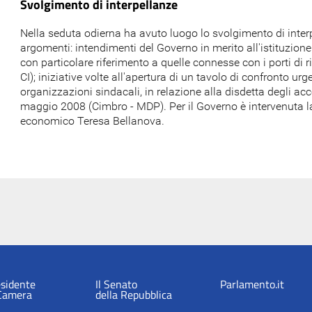
Svolgimento di interpellanze
Nella seduta odierna ha avuto luogo lo svolgimento di inter
argomenti: intendimenti del Governo in merito all'istituzion
con particolare riferimento a quelle connesse con i porti di r
CI); iniziative volte all'apertura di un tavolo di confronto ur
organizzazioni sindacali, in relazione alla disdetta degli acc
maggio 2008 (Cimbro - MDP). Per il Governo è intervenuta l
economico Teresa Bellanova.
esidente
Il Senato
Parlamento.it
 Camera
della Repubblica