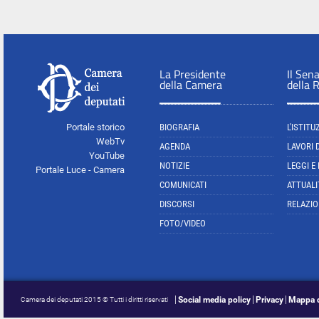
La Presidente
Il Sen
della Camera
della 
Portale storico
BIOGRAFIA
L'ISTITU
WebTv
AGENDA
LAVORI 
YouTube
NOTIZIE
LEGGI E
Portale Luce - Camera
COMUNICATI
ATTUALI
DISCORSI
RELAZIO
FOTO/VIDEO
Social media policy
Privacy
Mappa d
Camera dei deputati 2015 © Tutti i diritti riservati