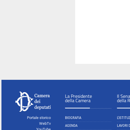
La Presidente
Il Sen
della Camera
della 
Portale storico
BIOGRAFIA
L'ISTITU
WebTv
AGENDA
LAVORI 
YouTube