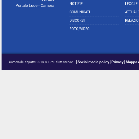
NOTIZIE
LEGGI E
Portale Luce - Camera
COMUNICATI
ATTUALI
DISCORSI
RELAZIO
FOTO/VIDEO
Social media policy
Privacy
Mappa d
Camera dei deputati 2015 © Tutti i diritti riservati