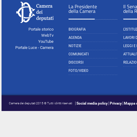
La Presidente
Il Sen
della Camera
della 
Portale storico
BIOGRAFIA
L'ISTITU
WebTv
AGENDA
LAVORI 
YouTube
NOTIZIE
LEGGI E
Portale Luce - Camera
COMUNICATI
ATTUALI
DISCORSI
RELAZIO
FOTO/VIDEO
Social media policy
Privacy
Mappa d
Camera dei deputati 2015 © Tutti i diritti riservati