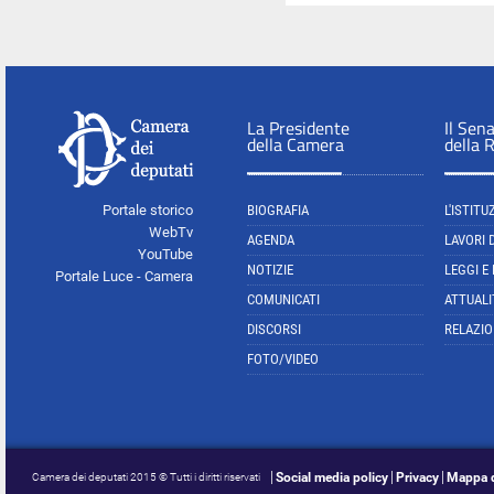
La Presidente
Il Sen
della Camera
della 
Portale storico
BIOGRAFIA
L'ISTITU
WebTv
AGENDA
LAVORI 
YouTube
NOTIZIE
LEGGI E
Portale Luce - Camera
COMUNICATI
ATTUALI
DISCORSI
RELAZIO
FOTO/VIDEO
Social media policy
Privacy
Mappa d
Camera dei deputati 2015 © Tutti i diritti riservati