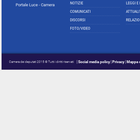
NOTIZIE
LEGGI E
Portale Luce - Camera
COMUNICATI
ATTUALI
DISCORSI
RELAZIO
FOTO/VIDEO
Social media policy
Privacy
Mappa d
Camera dei deputati 2015 © Tutti i diritti riservati