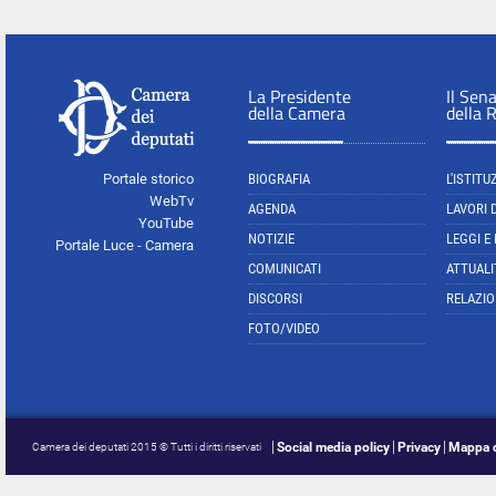
La Presidente
Il Sen
della Camera
della 
Portale storico
BIOGRAFIA
L'ISTITU
WebTv
AGENDA
LAVORI 
YouTube
NOTIZIE
LEGGI E
Portale Luce - Camera
COMUNICATI
ATTUALI
DISCORSI
RELAZIO
FOTO/VIDEO
Social media policy
Privacy
Mappa d
Camera dei deputati 2015 © Tutti i diritti riservati