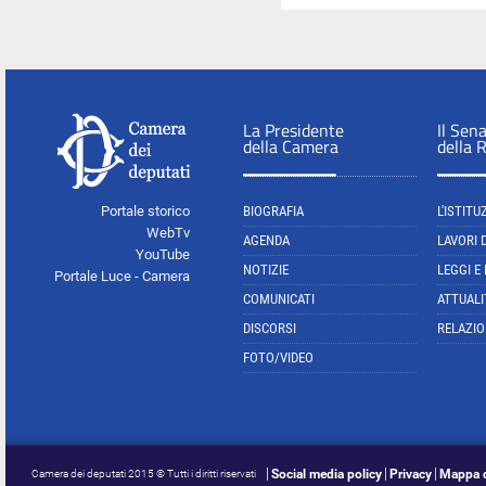
La Presidente
Il Sen
della Camera
della 
Portale storico
BIOGRAFIA
L'ISTITU
WebTv
AGENDA
LAVORI 
YouTube
NOTIZIE
LEGGI E
Portale Luce - Camera
COMUNICATI
ATTUALI
DISCORSI
RELAZIO
FOTO/VIDEO
Social media policy
Privacy
Mappa d
Camera dei deputati 2015 © Tutti i diritti riservati