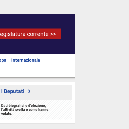
Legislatura corrente >>
opa
Internazionale
I Deputati
Dati biografici e d'elezione,
l'attività svolta e come hanno
votato.