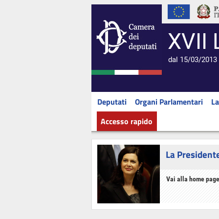
XVII 
dal 15/03/2013 
Deputati
Organi Parlamentari
La
Accesso rapido
La President
Vai alla home page