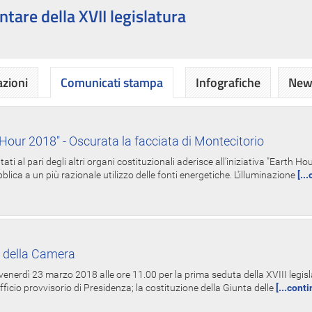
ntare della XVII legislatura
azioni
Comunicati stampa
Infografiche
News
Hour 2018" - Oscurata la facciata di Montecitorio
i al pari degli altri organi costituzionali aderisce all'iniziativa "Earth 
lica a un più razionale utilizzo delle fonti energetiche. L'illuminazione
[..
 della Camera
nerdì 23 marzo 2018 alle ore 11.00 per la prima seduta della XVIII legisla
Ufficio provvisorio di Presidenza; la costituzione della Giunta delle
[...cont