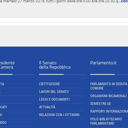
 martedì 27 marzo 2018, tutti i giorni dalle ore 9.00 alle ore 20.30.
[...co
esidente
Il Senato
Parlamento.it
 Camera
della Repubblica
FIA
L'ISTITUZIONE
PARLAMENTO IN SEDUTA
COMUNE
A
LAVORI DEL SENATO
ORGANISMI BICAMERALI
LEGGI E DOCUMENTI
SEMESTRE UE
CATI
ATTUALITÀ
RAPPORTI INTERNAZIONA
SI
RELAZIONI CON I CITTADINI
POLO BIBLIOTECARIO
IDEO
PARLAMENTARE