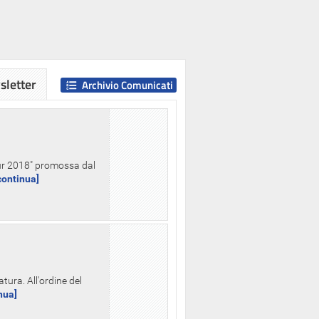
letter
Archivio Comunicati
Hour 2018" promossa dal
.continua]
tura. All'ordine del
inua]