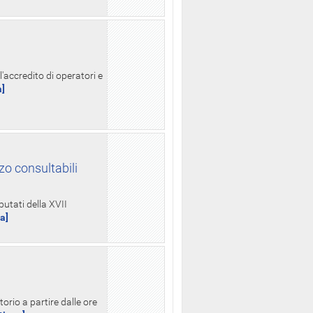
l'accredito di operatori e
a]
zo consultabili
putati della XVII
ua]
orio a partire dalle ore