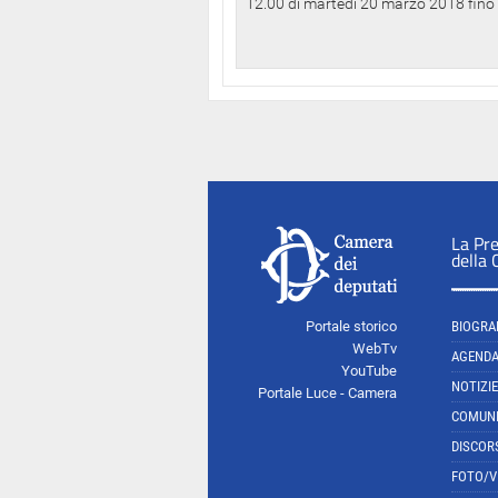
12.00 di martedì 20 marzo 2018 fino a
La Pr
della
Portale storico
BIOGRA
WebTv
AGEND
YouTube
NOTIZIE
Portale Luce - Camera
COMUNI
DISCOR
FOTO/V