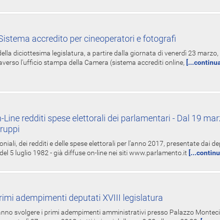
istema accredito per cineoperatori e fotografi
ella diciottesima legislatura, a partire dalla giornata di venerdì 23 marzo, 
averso l'ufficio stampa della Camera (sistema accrediti online,
[...continu
-Line redditi spese elettorali dei parlamentari - Dal 19 mar
Gruppi
oniali, dei redditi e delle spese elettorali per l'anno 2017, presentate dai de
 del 5 luglio 1982 - già diffuse on-line nei siti www.parlamento.it
[...contin
rimi adempimenti deputati XVIII legislatura
tranno svolgere i primi adempimenti amministrativi presso Palazzo Montecit