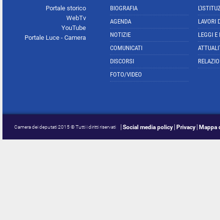
Portale storico
BIOGRAFIA
L'ISTITU
WebTv
AGENDA
LAVORI 
YouTube
NOTIZIE
LEGGI E
Portale Luce - Camera
COMUNICATI
ATTUALI
DISCORSI
RELAZIO
FOTO/VIDEO
Social media policy
Privacy
Mappa d
Camera dei deputati 2015 © Tutti i diritti riservati