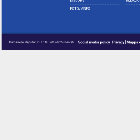
DISCORSI
RELAZIO
FOTO/VIDEO
Social media policy
Privacy
Mappa d
Camera dei deputati 2015 © Tutti i diritti riservati