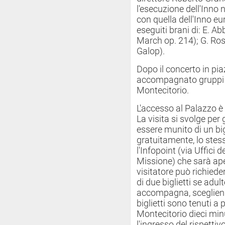
l'esecuzione dell'Inno 
con quella dell'Inno eu
eseguiti brani di: E. Ab
March op. 214); G. Ross
Galop).
Dopo il concerto in pia
accompagnato gruppi di 
Montecitorio.
L'accesso al Palazzo è 
La visita si svolge per
essere munito di un big
gratuitamente, lo stess
l'Infopoint (via Uffici d
Missione) che sarà ape
visitatore può richied
di due biglietti se adulto
accompagna, scegliendo 
biglietti sono tenuti a 
Montecitorio dieci minu
l'ingresso del rispett