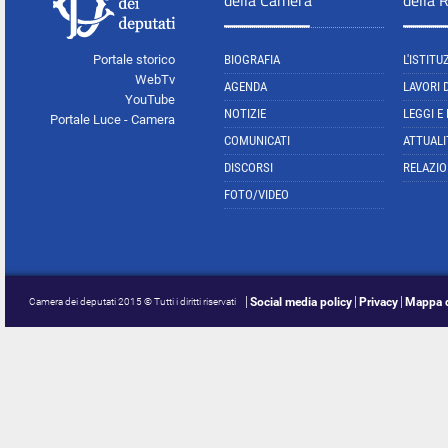
della Camera
della 
Portale storico
BIOGRAFIA
L'ISTITU
WebTv
AGENDA
LAVORI 
YouTube
NOTIZIE
LEGGI E
Portale Luce - Camera
COMUNICATI
ATTUALI
DISCORSI
RELAZIO
FOTO/VIDEO
Social media policy
Privacy
Mappa d
Camera dei deputati 2015 © Tutti i diritti riservati