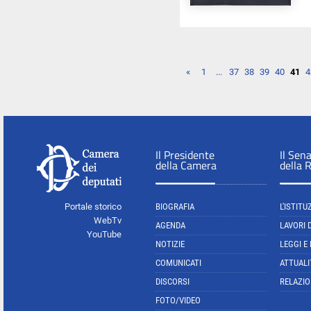
«
1
...
37
38
39
40
41
4
Il Presidente
Il Sen
della Camera
della 
Portale storico
BIOGRAFIA
L'ISTITU
WebTv
AGENDA
LAVORI 
YouTube
NOTIZIE
LEGGI E
COMUNICATI
ATTUALI
DISCORSI
RELAZIO
FOTO/VIDEO