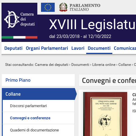
XVIII Legislatu
dal 23/03/2018 - al 12/10/2022
Deputati
Organi Parlamentari
Lavori
Documenti
Comunicaz
Stai consultando:
Camera dei deputati
›
Documenti
›
Libreria online
› Collane › 
Convegni e confe
Primo Piano
Collane
C
At
fe
Discorsi parlamentari
I
Convegni e conferenze
Quaderni di documentazione