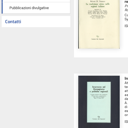
r
Pr
Pubblicazioni divulgative
Ro
Co
Sy
Contatti
I
I
At
te
at
as
de
A.
di
es
or
I