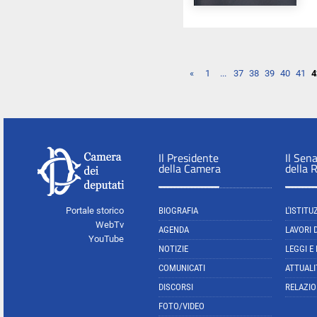
«
1
...
37
38
39
40
41
4
Il Presidente
Il Sen
della Camera
della 
Portale storico
BIOGRAFIA
L'ISTITU
WebTv
AGENDA
LAVORI 
YouTube
NOTIZIE
LEGGI E
COMUNICATI
ATTUALI
DISCORSI
RELAZIO
FOTO/VIDEO