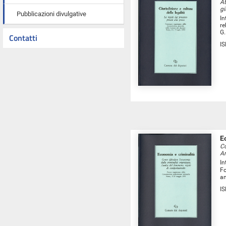
At
gi
Pubblicazioni divulgative
In
re
G.
Contatti
I
E
Co
An
In
Fo
an
I