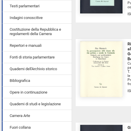
Po
Testi parlamentari
co
I
Indagini conoscitive
Costituzione della Repubblica e
regolamenti della Camera
R
Repertori e manuali
al
G
Fonti di storia parlamentare
B
Co
pa
Quaderni dell'Archivio storico
T.
le
Pr
Bibliografica
fr
I
Opere in continuazione
Quaderni di studi e legislazione
Camera Arte
Fuori collana
G