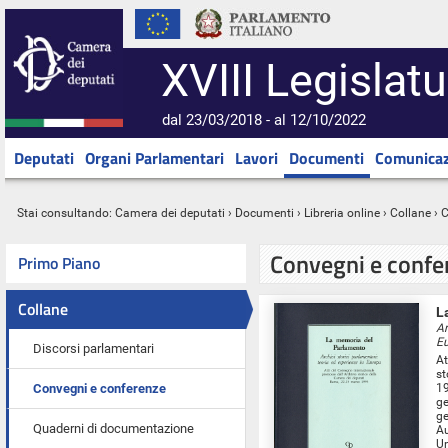
XVIII Legislatu
dal 23/03/2018 - al 12/10/2022
Deputati
Organi Parlamentari
Lavori
Documenti
Comunicaz
Stai consultando:
Camera dei deputati
›
Documenti
›
Libreria online
› Collane › 
Convegni e confe
Primo Piano
Collane
L
Ar
E
Discorsi parlamentari
At
st
Convegni e conferenze
19
ge
ge
Quaderni di documentazione
Au
Un