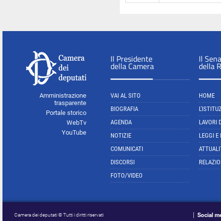
Il Presidente
Il Sen
della Camera
della 
Amministrazione
VAI AL SITO
HOME
trasparente
BIOGRAFIA
L'ISTITU
Portale storico
AGENDA
LAVORI 
WebTv
YouTube
NOTIZIE
LEGGI E
COMUNICATI
ATTUALI
DISCORSI
RELAZIO
FOTO/VIDEO
Social m
Camera dei deputati © Tutti i diritti riservati