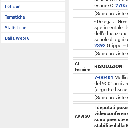
esame C.
2705
Petizioni
(Sono previste 
Tematiche
- Delega al Gove
Statistiche
sperimentale, d
dell’educazione 
Dalla WebTV
scuole di ogni 
2392
​ Grippo –
(Sono previste 
Al
RISOLUZIONI
termine
7-00401
Mollico
del 950° annive
(seguito discus
(Sono previste 
I deputati poss
videoconferenza
AVVISO
sono previste 
stabilite dalla