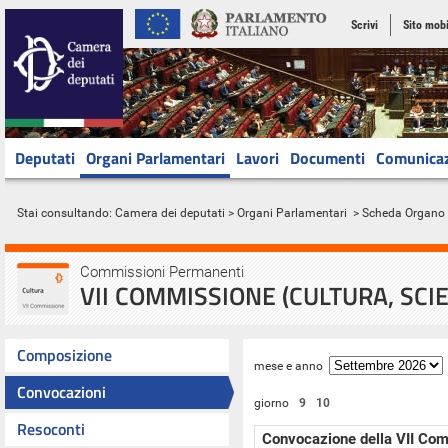
Scrivi
Sito mobi
Deputati
Organi Parlamentari
Lavori
Documenti
Comunica
Stai consultando:
Camera dei deputati
>
Organi Parlamentari
> Scheda Organo
Commissioni Permanenti
VII COMMISSIONE (CULTURA, SCI
Composizione
mese e anno
Convocazioni
giorno
9
10
Resoconti
Convocazione della VII Co