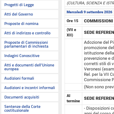
(CULTURA, SCIENZA E IST
Progetti di Legge
Mercoledì 9 settembre 2026
Atti del Governo
COMMISSIONI 
Ore 15
Proposte di nomina
(VII e
Atti di indirizzo e controllo
SEDE REFERE
XII)
Proposte di Commissioni
Adozione del Pi
parlamentari di inchiesta
promozione dell
istituzione dell
Indagini Conoscitive
prevenzione e d
corretti stili d
Atti e documenti dell'Unione
europea
Veronesi (esam
Rel. per la VII 
Audizioni formali
Commissione P
(Non sono previ
Audizioni e incontri informali
Al
Documenti acquisiti
SEDE REFERE
termine
Sentenze della Corte
- Disposizioni 
costituzionale
anni del corso d