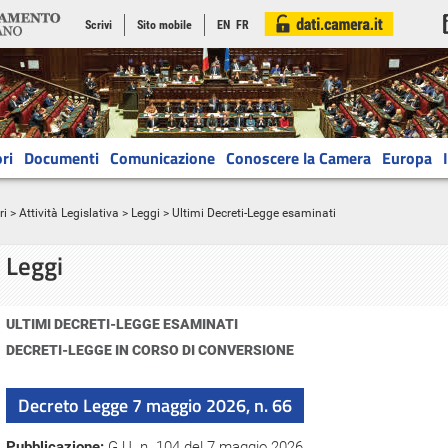
Scrivi
Sito mobile
EN
FR
ri
Documenti
Comunicazione
Conoscere la Camera
Europa
ri
>
Attività Legislativa
>
Leggi
> Ultimi Decreti-Legge esaminati
Leggi
ULTIMI DECRETI-LEGGE ESAMINATI
DECRETI-LEGGE IN CORSO DI CONVERSIONE
Decreto Legge 7 maggio 2026, n. 66
Pubblicazione:
G.U. n. 104 del 7 maggio 2026