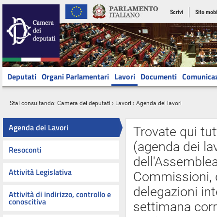
Scrivi
Sito mobi
Deputati
Organi Parlamentari
Lavori
Documenti
Comunica
Stai consultando:
Camera dei deputati
›
Lavori
› Agenda dei lavori
Agenda dei Lavori
Trovate qui tut
(agenda dei lav
Resoconti
dell'Assemblea 
Attività Legislativa
Commissioni, d
delegazioni int
Attività di indirizzo, controllo e
conoscitiva
settimana cor