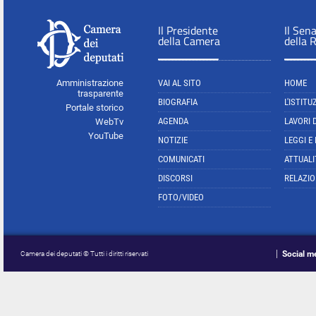
Il Presidente
Il Sen
della Camera
della 
Amministrazione
VAI AL SITO
HOME
trasparente
BIOGRAFIA
L'ISTITU
Portale storico
AGENDA
LAVORI 
WebTv
YouTube
NOTIZIE
LEGGI E
COMUNICATI
ATTUALI
DISCORSI
RELAZIO
FOTO/VIDEO
Social m
Camera dei deputati © Tutti i diritti riservati