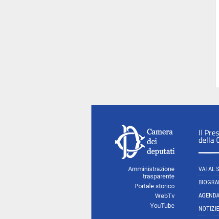
Il Pre
della
Amministrazione
VAI AL 
trasparente
BIOGRA
Portale storico
AGEND
WebTv
YouTube
NOTIZIE