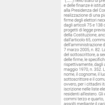
"(…..) nello stato di p
e delle finanze è istitu
alla Presidenza del Con
realizzazione di una pi
firme degli elettori nec
dagli articoli 75 e 138
progetti di legge previ
della Costituzione, an
dall'articolo 65, comma
dell'amministrazione dig
7 marzo 2005, n. 82. L
del sottoscrittore, a se
delle firme, le specific
rispettivamente, dagli a
maggio 1970, n. 352. La
nome, il cognome, il lu
sottoscrittore e il comun
ovvero, per i cittadini it
iscrizione nelle liste el
residenti all'estero. Gli 
commi terzo e quarto, 
assolti mediante il ca