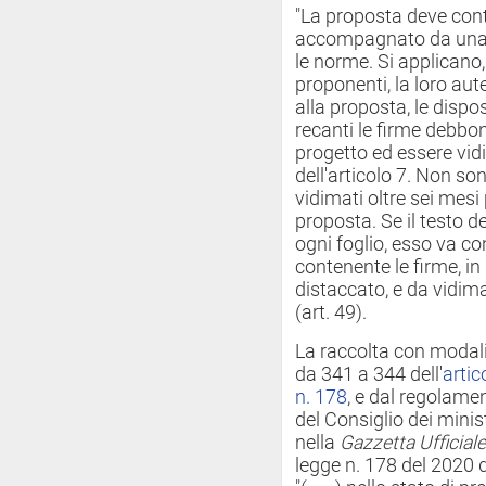
"La proposta deve conte
accompagnato da una rel
le norme. Si applicano,
proponenti, la loro aute
alla proposta, le disposi
recanti le firme debbon
progetto ed essere vid
dell'articolo 7. Non son
vidimati oltre sei mesi
proposta. Se il testo de
ogni foglio, esso va co
contenente le firme, 
distaccato, e da vidi
(art. 49).
La raccolta con modali
da 341 a 344 dell'
artic
n. 178
, e dal regolamen
del Consiglio dei mini
nella
Gazzetta Ufficiale
legge n. 178 del 2020 d