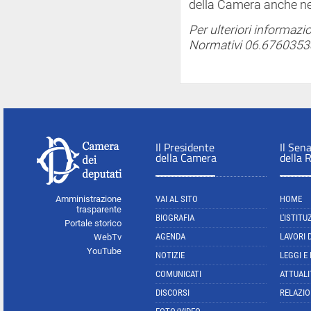
della Camera anche nel
Per ulteriori informazio
Normativi 06.67603538
Il Presidente
Il Sen
della Camera
della 
Amministrazione
VAI AL SITO
HOME
trasparente
BIOGRAFIA
L'ISTITU
Portale storico
AGENDA
LAVORI 
WebTv
YouTube
NOTIZIE
LEGGI E
COMUNICATI
ATTUALI
DISCORSI
RELAZIO