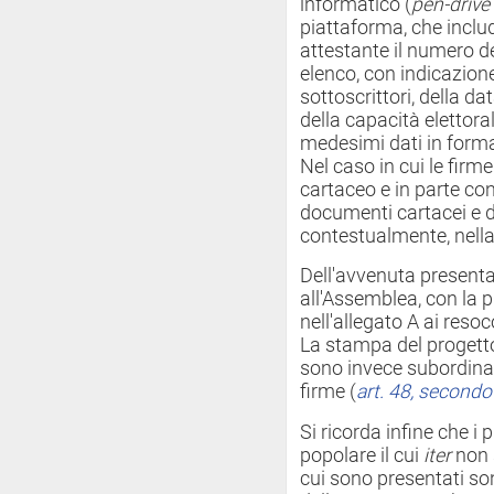
informatico (
pen-drive
piattaforma, che includ
attestante il numero del
elenco, con indicazione 
sottoscrittori, della d
della capacità elettoral
medesimi dati in forma
Nel caso in cui le firm
cartaceo e in parte con 
documenti cartacei e di
contestualmente, nell
Dell'avvenuta present
all'Assemblea, con la 
nell'allegato A ai reso
La stampa del progetto
sono invece subordinat
firme (
art. 48, second
Si ricorda infine che i p
popolare il cui
iter
non s
cui sono presentati so