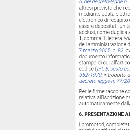
6, del decreto-legge n
altresì previsto che i cer
mediante posta elettron
elettronico di recapito
essere depositati, un
acclusi, come duplicato
1, comma 1, lettera
i-q
dell'amministrazione di
7 marzo 2005, n. 82
, 
documento informatico
stampa di cui all'arti
codice (
art. 8, sesto c
352/1970
, introdotto d
decreto-legge n. 77/2
Per le firme raccolte c
relativa all'iscrizione n
automaticamente dall
6. PRESENTAZIONE 
I promotori, completata