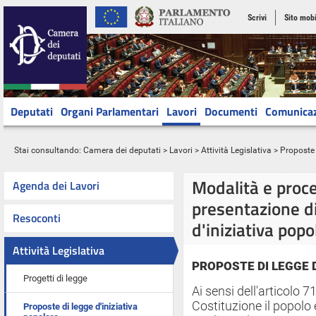
Scrivi
Sito mobi
Deputati
Organi Parlamentari
Lavori
Documenti
Comunica
Stai consultando:
Camera dei deputati
>
Lavori
>
Attività Legislativa
> Proposte 
Modalità e proce
Agenda dei Lavori
presentazione di
Resoconti
d'iniziativa popo
Attività Legislativa
PROPOSTE DI LEGGE 
Progetti di legge
Ai sensi dell'articolo
Costituzione il popolo e
Proposte di legge d'iniziativa