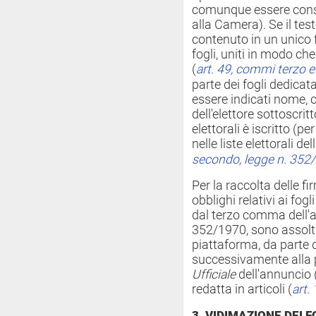
comunque essere conse
alla Camera). Se il tes
contenuto in un unico 
fogli, uniti in modo c
(
art. 49,
commi terzo e
parte dei fogli dedicat
essere indicati nome, 
dell'elettore sottoscritt
elettorali è iscritto (per
nelle liste elettorali de
secondo, legge n. 352
Per la raccolta delle fi
obblighi relativi ai fogl
dal terzo comma dell'art
352/1970, sono assolti
piattaforma, da parte d
successivamente alla 
Ufficiale
dell'annuncio 
redatta in articoli (
art.
3. VIDIMAZIONE DEI F