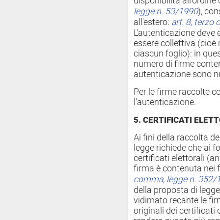
disponibilità all'ordin
legge n. 53/1990
), con
all'estero:
art. 8, terz
L'autenticazione deve
essere collettiva (cioè 
ciascun foglio): in que
numero di firme contenu
autenticazione sono nu
Per le firme raccolte c
l'autenticazione.
5. CERTIFICATI ELET
Ai fini della raccolta d
legge richiede che ai fo
certificati elettorali (an
firma è contenuta nei fo
comma, legge n. 352/
della proposta di legg
vidimato recante le fi
originali dei certificati