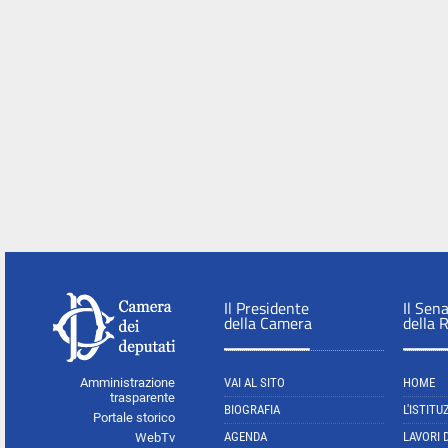
Il Presidente
Il Sen
della Camera
della 
Amministrazione
VAI AL SITO
HOME
trasparente
BIOGRAFIA
L'ISTITU
Portale storico
AGENDA
LAVORI 
WebTv