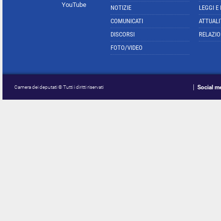
YouTube
NOTIZIE
LEGGI E
COMUNICATI
ATTUALI
DISCORSI
RELAZIO
FOTO/VIDEO
Social m
Camera dei deputati © Tutti i diritti riservati