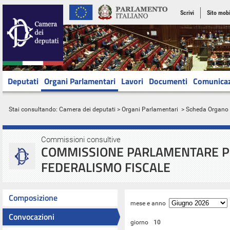
Scrivi
Sito mobi
Deputati
Organi Parlamentari
Lavori
Documenti
Comunica
Stai consultando:
Camera dei deputati
>
Organi Parlamentari
> Scheda Organo
Commissioni consultive
COMMISSIONE PARLAMENTARE PE
FEDERALISMO FISCALE
Composizione
mese e anno
Convocazioni
giorno
10