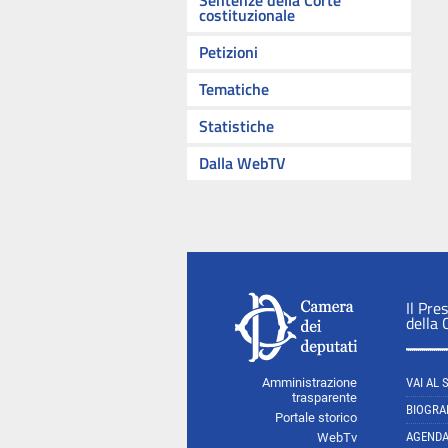
Sentenze della Corte
costituzionale
Petizioni
Tematiche
Statistiche
Dalla WebTV
Il Pre
della
Amministrazione
VAI AL 
trasparente
BIOGRA
Portale storico
AGEND
WebTv