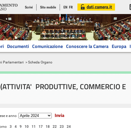
Scrivi
Sito mobile
EN
FR
ri
Documenti
Comunicazione
Conoscere la Camera
Europa
ni Parlamentari
> Scheda Organo
(ATTIVITA' PRODUTTIVE, COMMERCIO E
ese e anno
orno
3
4
9
10
11
17
18
22
23
24