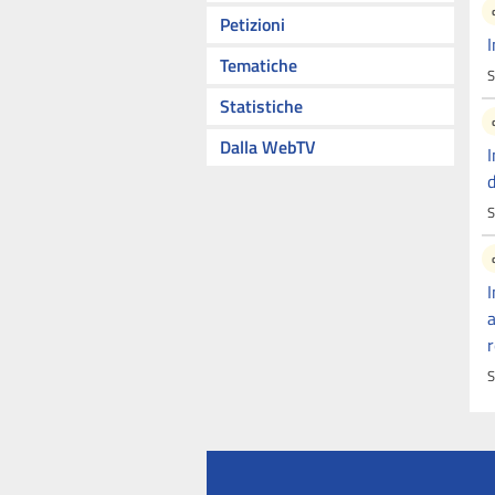
Petizioni
I
Tematiche
S
Statistiche
Dalla WebTV
I
d
S
I
a
r
S