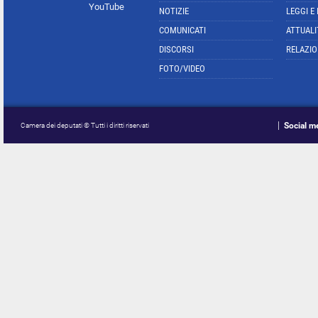
YouTube
NOTIZIE
LEGGI E
COMUNICATI
ATTUALI
DISCORSI
RELAZIO
FOTO/VIDEO
Social m
Camera dei deputati © Tutti i diritti riservati