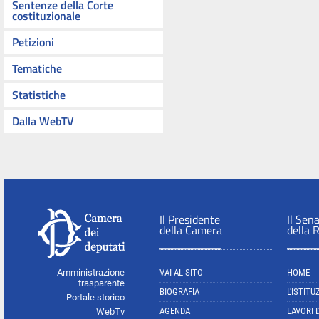
Sentenze della Corte
costituzionale
Petizioni
Tematiche
Statistiche
Dalla WebTV
Il Presidente
Il Sen
della Camera
della 
Amministrazione
VAI AL SITO
HOME
trasparente
BIOGRAFIA
L'ISTITU
Portale storico
AGENDA
LAVORI 
WebTv