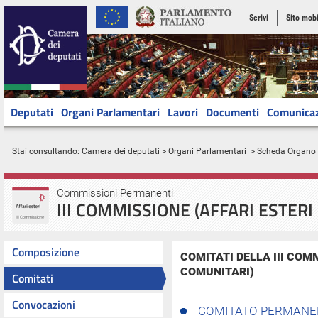
Scrivi
Sito mobi
Deputati
Organi Parlamentari
Lavori
Documenti
Comunica
Stai consultando:
Camera dei deputati
>
Organi Parlamentari
> Scheda Organo
Commissioni Permanenti
III COMMISSIONE (AFFARI ESTERI
Composizione
COMITATI DELLA III COMM
COMUNITARI)
Comitati
Convocazioni
COMITATO PERMANEN