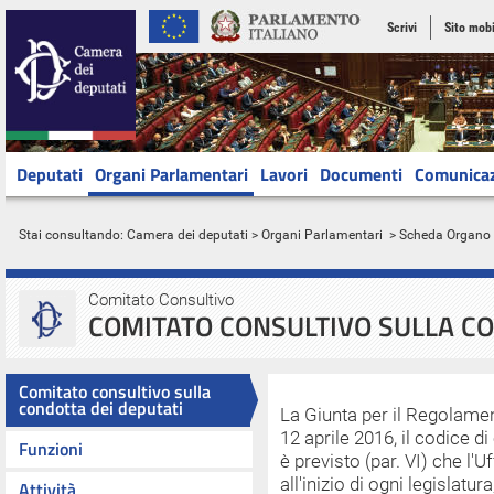
Scrivi
Sito mobi
Deputati
Organi Parlamentari
Lavori
Documenti
Comunica
Stai consultando:
Camera dei deputati
>
Organi Parlamentari
> Scheda Organo
Comitato Consultivo
COMITATO CONSULTIVO SULLA CO
Comitato consultivo sulla
condotta dei deputati
La Giunta per il Regolamen
12 aprile 2016, il codice di
Funzioni
è previsto (par. VI) che l'U
all'inizio di ogni legislatu
Attività