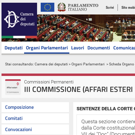
Scrivi
Sito mobi
Deputati
Organi Parlamentari
Lavori
Documenti
Comunica
Stai consultando:
Camera dei deputati
>
Organi Parlamentari
> Scheda Organo
Commissioni Permanenti
III COMMISSIONE (AFFARI ESTERI
Composizione
SENTENZE DELLA CORTE
Comitati
Questa sezione contiene
dalla Corte costituziona
Convocazioni
VII dei "Doc" (Documenti