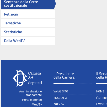
Sentenze della Corte
costituzionale
Petizioni
Tematiche
Statistiche
Dalla WebTV
Il Presidente
Il Sen
della Camera
della 
Amministrazione
VAI AL SITO
HOME
trasparente
BIOGRAFIA
L'ISTITU
Portale storico
AGENDA
LAVORI 
WebTv