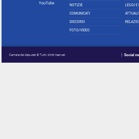
YouTube
NOTIZIE
LEGGI E
COMUNICATI
ATTUALI
DISCORSI
RELAZIO
FOTO/VIDEO
Social m
Camera dei deputati © Tutti i diritti riservati