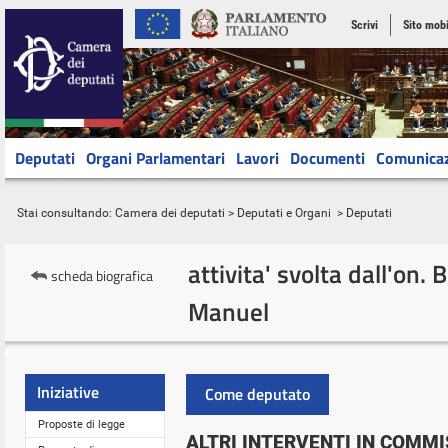
Scrivi
Sito mobi
Deputati
Organi Parlamentari
Lavori
Documenti
Comunica
Stai consultando:
Camera dei deputati
>
Deputati e Organi
> Deputati
attivita' svolta
dall'on.
scheda biografica
Manuel
Iniziative
Come deputato
Proposte di legge
ALTRI INTERVENTI IN COMM