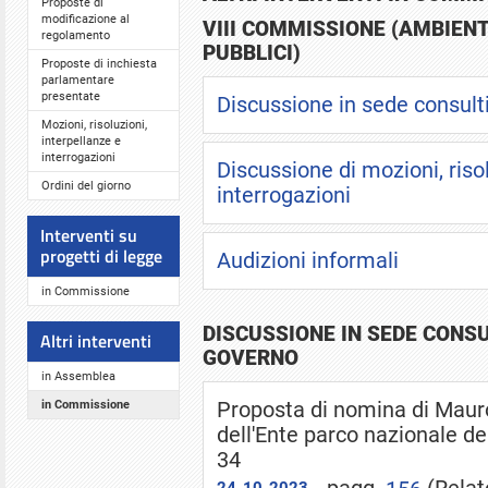
Proposte di
modificazione al
VIII COMMISSIONE (AMBIENT
regolamento
PUBBLICI)
Proposte di inchiesta
parlamentare
presentate
Discussione in sede consult
Mozioni, risoluzioni,
interpellanze e
interrogazioni
Discussione di mozioni, risol
Ordini del giorno
interrogazioni
Interventi su
progetti di legge
Audizioni informali
in Commissione
DISCUSSIONE IN SEDE CONSU
Altri interventi
GOVERNO
in Assemblea
in Commissione
Proposta di nomina di Maur
dell'Ente parco nazionale d
34