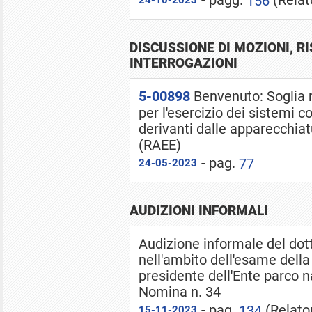
- pagg.
(Relat
156
24-10-2023
DISCUSSIONE DI MOZIONI, R
INTERROGAZIONI
5-00898
Benvenuto: Soglia 
per l'esercizio dei sistemi col
derivanti dalle apparecchiat
(RAEE)
- pag.
77
24-05-2023
AUDIZIONI INFORMALI
Audizione informale del do
nell'ambito dell'esame dell
presidente dell'Ente parco 
Nomina n. 34
- pag.
(Relato
134
15-11-2023