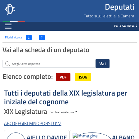
Deputati, Camera dei Deputati -
Navigazione pagine di servizio
Salta al contenuto principale
Salta al menu di navigazione
Fine pagina
Salta al contenuto principale
Salta al menu di navigazione
Vai a inizio pagina
Deputati
Tutto sugli eletti alla Camera
Espandi
vai a camera.it
Ricerca
(Apri/Chiudi filtri)
Filtri di ricerca
Vai alla scheda di un deputato
Abstract
Elenco completo:
PDF
JSON
Tutti i deputati della XIX legislatura per
iniziale del cognome
XIX Legislatura
Cambia Legislatura
A
B
C
D
E
F
G
I
K
L
M
N
O
P
Q
R
S
T
U
V
Z
AIELLO DAVIDE
ALBANO