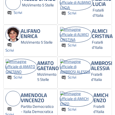
LUCIA
MoVimento 5 Stelle
Fratelli
Scrivi
Scrivi
d'Italia
ALIFANO
ALMICI
ENRICA
CRISTINA
MoVimento 5 Stelle
Fratelli
Scrivi
d'Italia
Scrivi
AMATO
AMBROSI
GAETANO
ALESSIA
MoVimento
Fratelli
Scrivi
Scrivi
5 Stelle
d'Italia
AMENDOLA
AMICH
VINCENZO
ENZO
Partito Democratico
Fratelli
Scrivi
- Italia Democratica
d'Italia
Scrivi