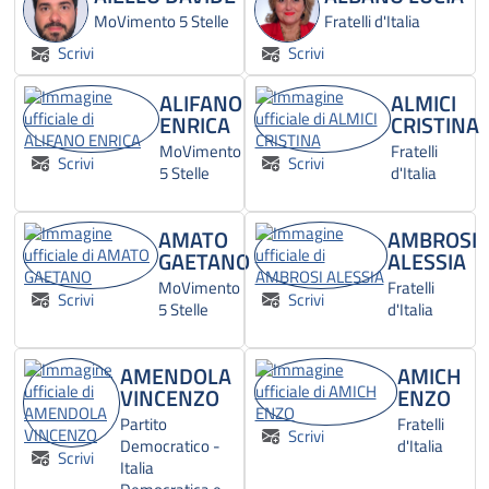
MoVimento 5 Stelle
Fratelli d'Italia
Scrivi
Scrivi
ALIFANO
ALMICI
ENRICA
CRISTINA
MoVimento
Fratelli
Scrivi
Scrivi
5 Stelle
d'Italia
AMATO
AMBROSI
GAETANO
ALESSIA
MoVimento
Fratelli
Scrivi
Scrivi
5 Stelle
d'Italia
AMENDOLA
AMICH
VINCENZO
ENZO
Partito
Fratelli
Scrivi
Democratico -
d'Italia
Scrivi
Italia