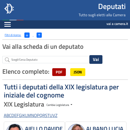
Deputati, Camera dei Deputati -
Navigazione pagine di servizio
Salta al contenuto principale
Salta al menu di navigazione
Fine pagina
Salta al contenuto principale
Salta al menu di navigazione
Vai a inizio pagina
Deputati
Tutto sugli eletti alla Camera
Espandi
vai a camera.it
Ricerca
(Apri/Chiudi filtri)
Filtri di ricerca
Vai alla scheda di un deputato
Abstract
Elenco completo:
PDF
JSON
Tutti i deputati della XIX legislatura per
iniziale del cognome
XIX Legislatura
Cambia Legislatura
A
B
C
D
E
F
G
I
K
L
M
N
O
P
Q
R
S
T
U
V
Z
AIELLO DAVIDE
ALBANO LUCIA