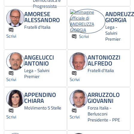
Democratica e
Progressista
AMORESE
ANDREUZ
ALESSANDRO
GIORGIA
Fratelli d'Italia
Lega -
Salvini
Scrivi
Scrivi
Premier
ANGELUCCI
ANTONIOZZI
ANTONIO
ALFREDO
Lega - Salvini
Fratelli d'Italia
Premier
Scrivi
Scrivi
APPENDINO
ARRUZZOLO
CHIARA
GIOVANNI
MoVimento 5 Stelle
Forza Italia -
Berlusconi
Scrivi
Scrivi
Presidente - PPE