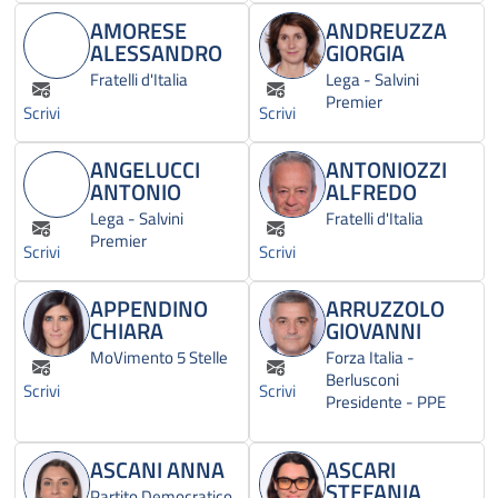
AMORESE
ANDREUZZA
ALESSANDRO
GIORGIA
Fratelli d'Italia
Lega - Salvini
Premier
Scrivi
Scrivi
ANGELUCCI
ANTONIOZZI
ANTONIO
ALFREDO
Lega - Salvini
Fratelli d'Italia
Premier
Scrivi
Scrivi
APPENDINO
ARRUZZOLO
CHIARA
GIOVANNI
MoVimento 5 Stelle
Forza Italia -
Berlusconi
Scrivi
Scrivi
Presidente - PPE
ASCANI ANNA
ASCARI
STEFANIA
Partito Democratico