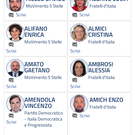
MoVimento 5 Stelle
Fratelli d'Italia
Scrivi
Scrivi
ALIFANO
ALMICI
ENRICA
CRISTINA
MoVimento 5 Stelle
Fratelli d'Italia
Scrivi
Scrivi
AMATO
AMBROSI
GAETANO
ALESSIA
MoVimento 5 Stelle
Fratelli d'Italia
Scrivi
Scrivi
AMENDOLA
AMICH ENZO
VINCENZO
Fratelli d'Italia
Partito Democratico
Scrivi
- Italia Democratica
Scrivi
e Progressista