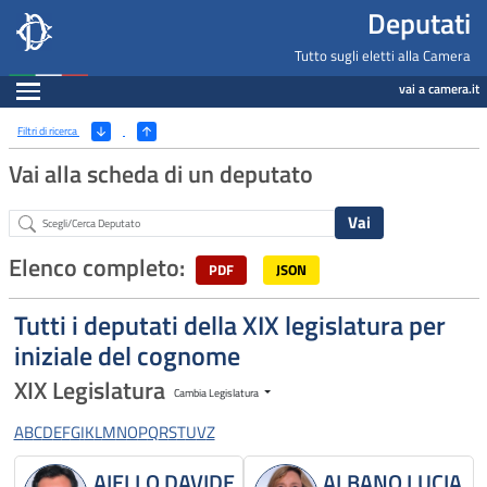
Deputati, Camera dei Deputati -
Navigazione pagine di servizio
Salta al contenuto principale
Salta al menu di navigazione
Fine pagina
Salta al contenuto principale
Salta al menu di navigazione
Vai a inizio pagina
Deputati
Tutto sugli eletti alla Camera
Espandi
vai a camera.it
Ricerca
(Apri/Chiudi filtri)
Filtri di ricerca
Vai alla scheda di un deputato
Abstract
Elenco completo:
PDF
JSON
Tutti i deputati della XIX legislatura per
iniziale del cognome
XIX Legislatura
Cambia Legislatura
A
B
C
D
E
F
G
I
K
L
M
N
O
P
Q
R
S
T
U
V
Z
AIELLO DAVIDE
ALBANO LUCIA