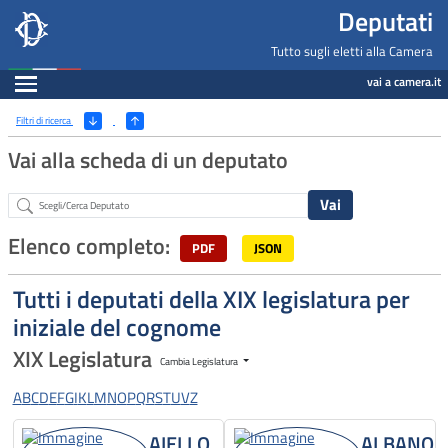
Deputati, Camera dei Deputati -
Navigazione pagine di servizio
Salta al contenuto principale
Salta al menu di navigazione
Fine pagina
Salta al contenuto principale
Salta al menu di navigazione
Vai a inizio pagina
Deputati
Tutto sugli eletti alla Camera
Espandi
vai a camera.it
Ricerca
(Apri/Chiudi filtri)
Filtri di ricerca
Vai alla scheda di un deputato
Abstract
Elenco completo:
PDF
JSON
Tutti i deputati della XIX legislatura per
iniziale del cognome
XIX Legislatura
Cambia Legislatura
A
B
C
D
E
F
G
I
K
L
M
N
O
P
Q
R
S
T
U
V
Z
AIELLO
ALBANO