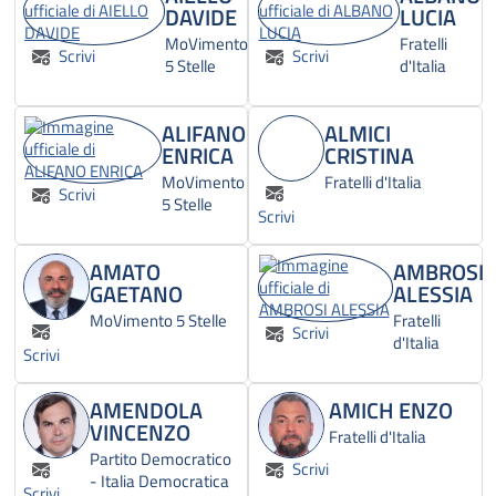
DAVIDE
LUCIA
MoVimento
Fratelli
Scrivi
Scrivi
5 Stelle
d'Italia
ALIFANO
ALMICI
ENRICA
CRISTINA
MoVimento
Fratelli d'Italia
Scrivi
5 Stelle
Scrivi
AMATO
AMBROSI
GAETANO
ALESSIA
MoVimento 5 Stelle
Fratelli
Scrivi
d'Italia
Scrivi
AMENDOLA
AMICH ENZO
VINCENZO
Fratelli d'Italia
Partito Democratico
Scrivi
- Italia Democratica
Scrivi