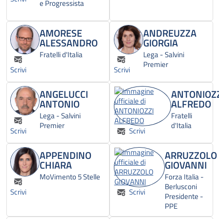
e Progressista
AMORESE
ANDREUZZA
ALESSANDRO
GIORGIA
Fratelli d'Italia
Lega - Salvini
Premier
Scrivi
Scrivi
ANGELUCCI
ANTONIOZ
ANTONIO
ALFREDO
Lega - Salvini
Fratelli
Premier
d'Italia
Scrivi
Scrivi
APPENDINO
ARRUZZOLO
CHIARA
GIOVANNI
MoVimento 5 Stelle
Forza Italia -
Berlusconi
Scrivi
Scrivi
Presidente -
PPE