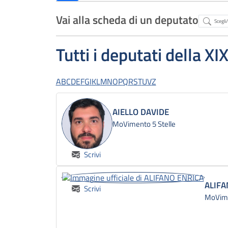
Vai alla scheda di un deputato
Abstract
Tutti i deputati della XI
A
B
C
D
E
F
G
I
K
L
M
N
O
P
Q
R
S
T
U
V
Z
AIELLO DAVIDE
MoVimento 5 Stelle
Scrivi
ALIFA
Scrivi
MoVime