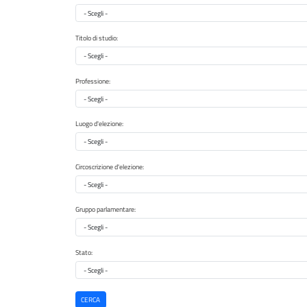
Provincia di nascita
Titolo di studio:
Titolo di studio
Professione:
Professione
Luogo d'elezione:
Luogo d'elezione
Circoscrizione d'elezione:
Circoscrizione d'elezione
Gruppo parlamentare:
Gruppo parlamentare
Stato:
Stato