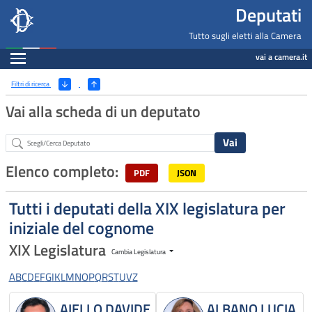
Deputati, Camera dei Deputati -
Navigazione pagine di servizio
Salta al contenuto principale
Salta al menu di navigazione
Fine pagina
Salta al contenuto principale
Salta al menu di navigazione
Vai a inizio pagina
Deputati
Tutto sugli eletti alla Camera
Espandi
vai a camera.it
Ricerca
(Apri/Chiudi filtri)
Filtri di ricerca
Vai alla scheda di un deputato
Abstract
Elenco completo:
PDF
JSON
Tutti i deputati della XIX legislatura per
iniziale del cognome
XIX Legislatura
Cambia Legislatura
A
B
C
D
E
F
G
I
K
L
M
N
O
P
Q
R
S
T
U
V
Z
AIELLO DAVIDE
ALBANO LUCIA