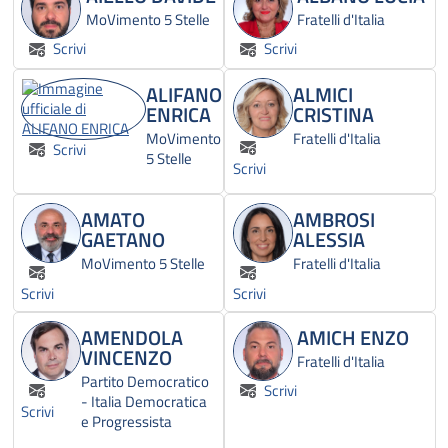
MoVimento 5 Stelle
Fratelli d'Italia
Scrivi
Scrivi
ALIFANO
ALMICI
ENRICA
CRISTINA
MoVimento
Fratelli d'Italia
Scrivi
5 Stelle
Scrivi
AMATO
AMBROSI
GAETANO
ALESSIA
MoVimento 5 Stelle
Fratelli d'Italia
Scrivi
Scrivi
AMENDOLA
AMICH ENZO
VINCENZO
Fratelli d'Italia
Partito Democratico
Scrivi
- Italia Democratica
Scrivi
e Progressista