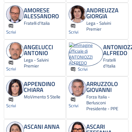
AMORESE
ANDREUZZA
ALESSANDRO
GIORGIA
Fratelli d'Italia
Lega - Salvini
Premier
Scrivi
Scrivi
ANGELUCCI
ANTONIOZ
ANTONIO
ALFREDO
Lega - Salvini
Fratelli
Premier
d'Italia
Scrivi
Scrivi
APPENDINO
ARRUZZOLO
CHIARA
GIOVANNI
MoVimento 5 Stelle
Forza Italia -
Berlusconi
Scrivi
Scrivi
Presidente - PPE
ASCANI ANNA
ASCARI