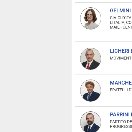
GELMINI 
CIVICI D'IT
L'ITALIA, C
MAIE - CE
LICHERI E
MOVIMENTO
MARCHES
FRATELLI D'
PARRINI 
PARTITO DE
PROGRESSI