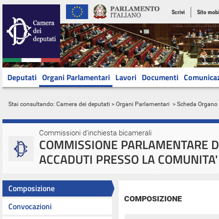
Scrivi
Sito mobi
Deputati
Organi Parlamentari
Lavori
Documenti
Comunica
Stai consultando:
Camera dei deputati
>
Organi Parlamentari
> Scheda Organo
Commissioni d'inchiesta bicamerali
COMMISSIONE PARLAMENTARE DI 
ACCADUTI PRESSO LA COMUNITA'
Composizione
COMPOSIZIONE
Convocazioni