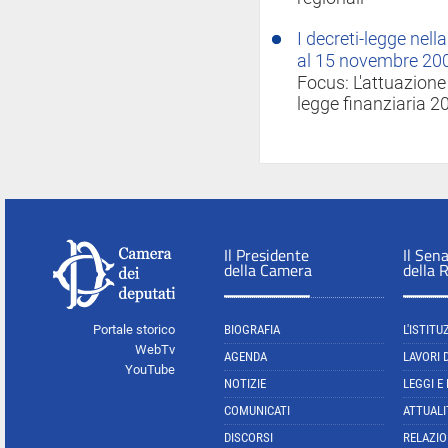
I decreti-legge nel
al 15 novembre 20
Focus: L'attuazione
legge finanziaria 2
Il Presidente
Il Sen
della Camera
della 
Portale storico
BIOGRAFIA
L'ISTITU
WebTv
AGENDA
LAVORI 
YouTube
NOTIZIE
LEGGI E
COMUNICATI
ATTUALI
DISCORSI
RELAZIO