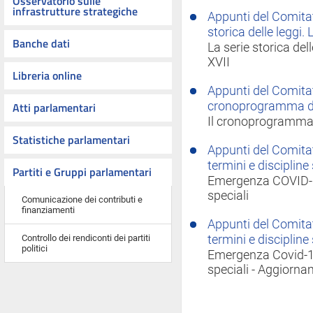
Osservatorio sulle
infrastrutture strategiche
Appunti del Comitat
storica delle leggi. 
Banche dati
La serie storica dell
XVII
Libreria online
Appunti del Comitato
Atti parlamentari
cronoprogramma d
Il cronoprogramma
Statistiche parlamentari
Appunti del Comitat
termini e discipline 
Partiti e Gruppi parlamentari
Emergenza COVID-19
speciali
Comunicazione dei contributi e
finanziamenti
Appunti del Comitat
Controllo dei rendiconti dei partiti
termini e disciplin
politici
Emergenza Covid-19 
speciali - Aggiorn