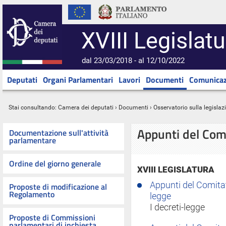
XVIII Legislatu
dal 23/03/2018 - al 12/10/2022
Deputati
Organi Parlamentari
Lavori
Documenti
Comunicaz
Stai consultando:
Camera dei deputati
›
Documenti
›
Osservatorio sulla legislaz
Appunti del Comi
Documentazione sull'attività
parlamentare
Ordine del giorno generale
XVIII LEGISLATURA
Appunti del Comitato
Proposte di modificazione al
Regolamento
legge
I decreti-legge
Proposte di Commissioni
parlamentari di inchiesta