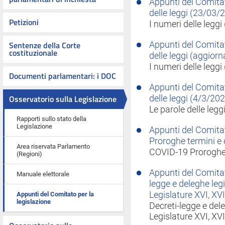
Appunti del Comitat
delle leggi (23/03
Petizioni
I numeri delle leg
Sentenze della Corte
Appunti del Comitat
costituzionale
delle leggi (aggio
I numeri delle legg
Documenti parlamentari: i DOC
Appunti del Comitat
Osservatorio sulla Legislazione
delle leggi (4/3/20
Le parole delle leg
Rapporti sullo stato della
Legislazione
Appunti del Comitat
Proroghe termini e d
Area riservata Parlamento
COVID-19 Proroghe t
(Regioni)
Appunti del Comitat
Manuale elettorale
legge e deleghe legi
Legislature XVI, XVI
Appunti del Comitato per la
legislazione
Decreti-legge e dele
Legislature XVI, XVI