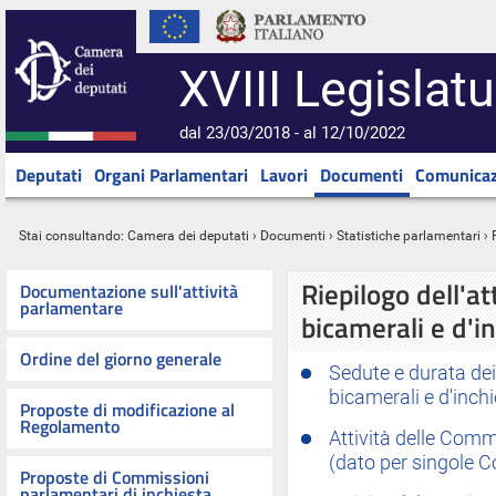
XVIII Legislatu
dal 23/03/2018 - al 12/10/2022
Deputati
Organi Parlamentari
Lavori
Documenti
Comunicaz
Stai consultando:
Camera dei deputati
›
Documenti
›
Statistiche parlamentari
› 
Riepilogo dell'a
Documentazione sull'attività
parlamentare
bicamerali e d'i
Ordine del giorno generale
Sedute e durata dei
bicamerali e d'inch
Proposte di modificazione al
Regolamento
Attività delle Comm
(dato per singole 
Proposte di Commissioni
parlamentari di inchiesta