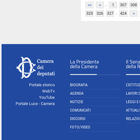
...
««
«
1
307
308
...
325
326
327
424
»
La Presidente
Il Sen
della Camera
della 
Portale storico
BIOGRAFIA
L'ISTITU
WebTv
AGENDA
LAVORI 
YouTube
NOTIZIE
LEGGI E
Portale Luce - Camera
COMUNICATI
ATTUALI
DISCORSI
RELAZIO
FOTO/VIDEO