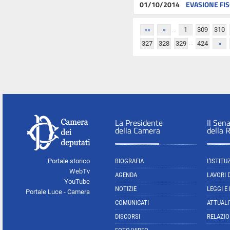
01/10/2014
EVASIONE FI
...
««
«
1
309
310
...
327
328
329
424
»
La Presidente
Il Sen
della Camera
della 
Portale storico
BIOGRAFIA
L'ISTITU
WebTv
AGENDA
LAVORI 
YouTube
NOTIZIE
LEGGI E
Portale Luce - Camera
COMUNICATI
ATTUALI
DISCORSI
RELAZIO