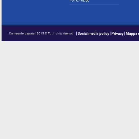
FOTO/VIDEO
Social media policy
Privacy
Mappa d
Camera dei deputati 2015 © Tutti i diritti riservati